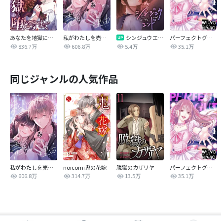
あなたを地獄に堕とすまで
私がわたしを売る理由
シンジュウエンド【タテヨミ】
パーフェクトグリッター
836.7万
606.8万
5.4万
35.1万
同じジャンルの人気作品
私がわたしを売る理由
noicomi鬼の花嫁
脱獄のカザリヤ
パーフェクトグリッター
606.8万
314.7万
13.5万
35.1万