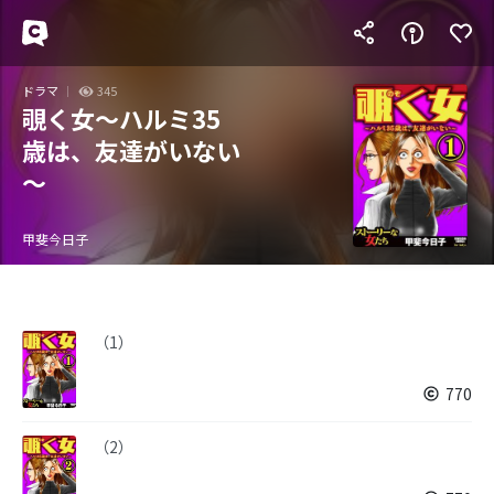
ドラマ
345
覗く女～ハルミ35
歳は、友達がいない
～
甲斐今日子
（1）
770
（2）