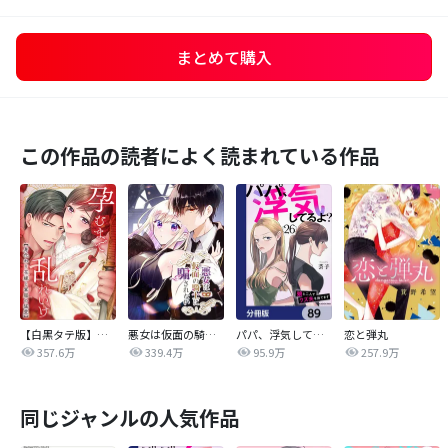
まとめて購入
この作品の読者によく読まれている作品
【白黒タテ版】孕むまで乱れいけ～身代わり花嫁と軍服の猛愛
悪女は仮面の騎士に騙されない
パパ、浮気してるよ？娘と二人でクズ夫を捨てます【分冊版】
恋と弾丸
357.6万
339.4万
95.9万
257.9万
同じジャンルの人気作品