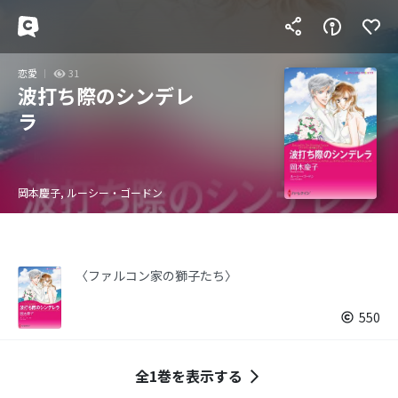
恋愛
31
波打ち際のシンデレ
ラ
岡本慶子, ルーシー・ゴードン
〈ファルコン家の獅子たち〉
550
全1巻を表示する