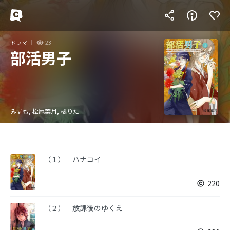
ドラマ
23
部活男子
みずも, 松尾葉月, 橘りた
（１） ハナコイ
220
（２） 放課後のゆくえ