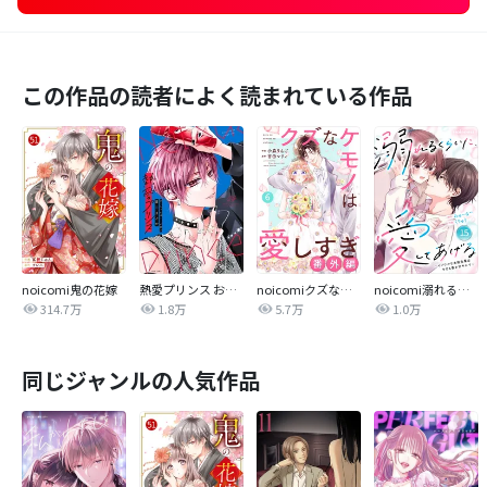
この作品の読者によく読まれている作品
noicomi鬼の花嫁
熱愛プリンス お兄ちゃんはキミが好き
noicomiクズなケモノは愛しすぎ
noicomi溺れるくらいに、愛してあげる～イジワルな未紘先輩は今日も番を甘やかす～
314.7万
1.8万
5.7万
1.0万
同じジャンルの人気作品