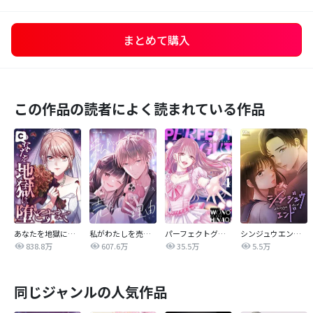
まとめて購入
この作品の読者によく読まれている作品
あなたを地獄に堕とすまで
私がわたしを売る理由
パーフェクトグリッター
シンジュウエンド【タテヨミ】
838.8万
607.6万
35.5万
5.5万
同じジャンルの人気作品