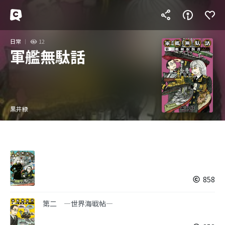
日常
12
軍艦無駄話
黒井緑
858
第二 ―世界海戦帖―