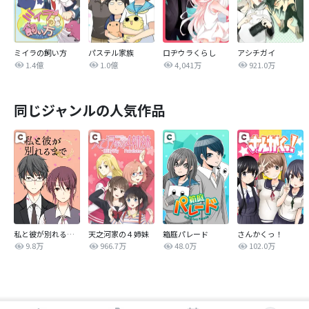
ミイラの飼い方
パステル家族
ロヂウラくらし
アシチガイ
1.4億
1.0億
4,041万
921.0万
同じジャンルの人気作品
私と彼が別れるまで
天之河家の４姉妹
箱庭パレード
さんかくっ！
9.8万
966.7万
48.0万
102.0万