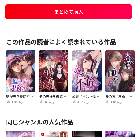
まとめて購入
この作品の読者によく読まれている作品
監視夫を駆除するまで
その夫婦を破滅させるまで
愛妻弁当は不倫に含まれますか？
夫の裏垢を覗いてみたら
170.8万
16.4万
417.2万
130.4万
同じジャンルの人気作品