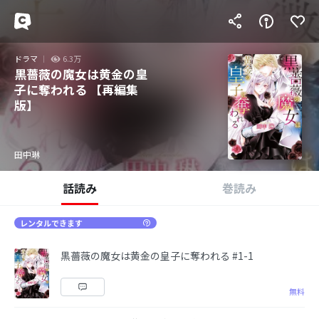
ドラマ
6.3万
黒薔薇の魔女は黄金の皇
子に奪われる 【再編集
版】
田中琳
話読み
巻読み
レンタルできます
黒薔薇の魔女は黄金の皇子に奪われる #1-1
無料