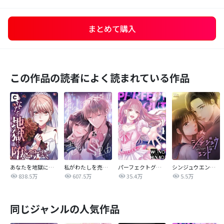
まとめて購入
この作品の読者によく読まれている作品
あなたを地獄に堕とすまで
私がわたしを売る理由
パーフェクトグリッター
シンジュウエンド【タテヨミ】
838.5万
607.5万
35.4万
5.5万
同じジャンルの人気作品