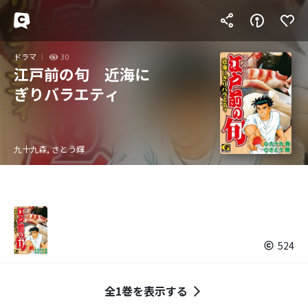
ドラマ
30
江戸前の旬 近海に
ぎりバラエティ
九十九森, さとう輝
524
全1巻を表示する