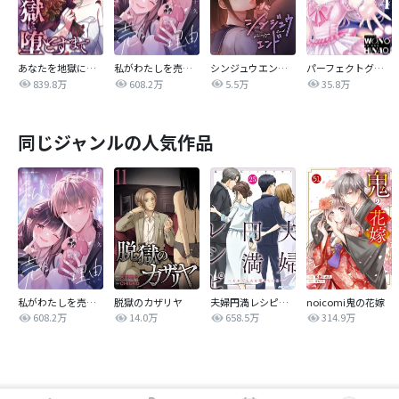
あなたを地獄に堕とすまで
私がわたしを売る理由
シンジュウエンド【タテヨミ】
パーフェクトグリッター
839.8万
608.2万
5.5万
35.8万
同じジャンルの人気作品
私がわたしを売る理由
脱獄のカザリヤ
夫婦円満レシピ～それでも夫を愛している～
noicomi鬼の花嫁
608.2万
14.0万
658.5万
314.9万