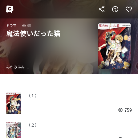
ドラマ
95
魔法使いだった猫
みかみふみ
（１）
759
（２）