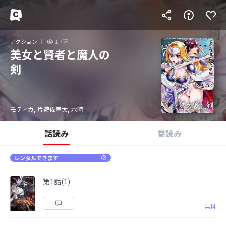
アクション
1.7万
美女と賢者と魔人の
剣
モティカ, 片遊佐牽太, 六時
話読み
巻読み
レンタルできます
第1話(1)
無料