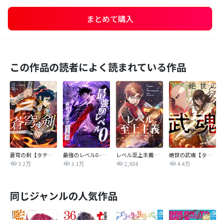
まとめて購入
この作品の読者によく読まれている作品
蒼穹の剣【タテヨミ】
最強のレベル0 -解析スキルで完全無双-【タテヨミ】
レベル至上主義【タテヨミ】
絶世の武魂【タテヨミ】
3.2万
3.1万
2,934
4.4万
同じジャンルの人気作品