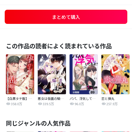
まとめて購入
この作品の読者によく読まれている作品
【白黒タテ版】孕むまで乱れいけ～身代わり花嫁と軍服の猛愛
悪女は仮面の騎士に騙されない
パパ、浮気してるよ？娘と二人でクズ夫を捨てます【分冊版】
恋と弾丸
358.0万
339.5万
96.0万
257.9万
同じジャンルの人気作品