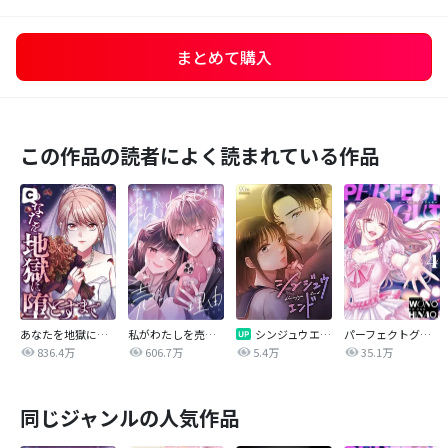
まとめて購入
この作品の読者によく読まれている作品
あなたを地獄に堕とすまで
私がわたしを売る理由
シンジュウエンド【タテヨミ】
パーフェクトグリッター
836.4万
606.7万
5.4万
35.1万
同じジャンルの人気作品