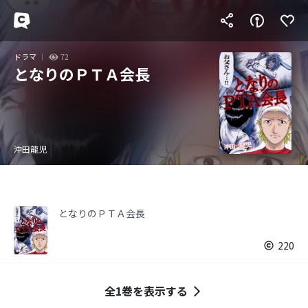
ドラマ
72
となりのＰＴＡ会長
沖田龍児
となりのＰＴＡ会長
220
全1巻を表示する