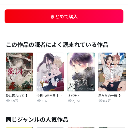
まとめて購入
この作品の読者によく読まれている作品
愛に囚われて【タテヨミ】
今日も佳き日【連載版】
リバティ
私たちの一線【タテヨミ】
6.9万
876
2,754
8.7万
同じジャンルの人気作品