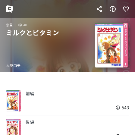
恋愛
40
ミルクとビタミン
大塚由美
前編
543
後編