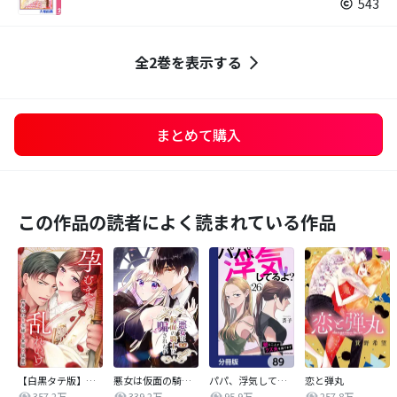
543
全2巻を表示する
まとめて購入
この作品の読者によく読まれている作品
【白黒タテ版】孕むまで乱れいけ～身代わり花嫁と軍服の猛愛
悪女は仮面の騎士に騙されない
パパ、浮気してるよ？娘と二人でクズ夫を捨てます【分冊版】
恋と弾丸
357.2万
339.2万
95.9万
257.8万