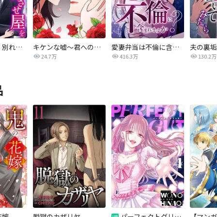
サレ妻ですが、別れさせ屋を寝返らせました
キケンな嘘〜君への３つのウソ〜
愛妻弁当は不倫に含まれますか？
24.7万
416.3万
130.2万
品
花嫁
脱獄のカザリヤ
パーフェクトグリッター