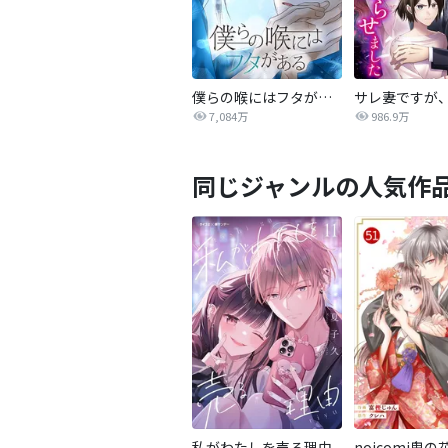
僕らの喉にはフタがある
7,084万
986.9万
同じジャンルの人気作
私がわたしを売る理由
noicomi鬼の