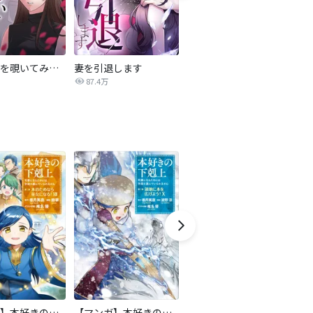
夫の裏垢を覗いてみたら
妻を引退します
監視夫を駆除するまで
87.4万
170.2万
【マンガ】本好きの下剋上 第二部
【マンガ】本好きの下剋上 第三部
隣国の王太子が奴隷として売られていたので買ってみました【単話】
天