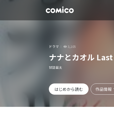
ドラマ
3,105
ナナとカオル Last 
甘詰留太
作品情報
はじめから読む