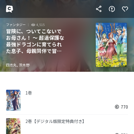
ファンタジー
4,515
冒険に、ついてこないで
お母さん！ ～ 超過保護な
最強ドラゴンに育てられ
た息子、母親同伴で冒険
者になる
四志丸, 茨木野
1巻
770
2巻【デジタル版限定特典付き】