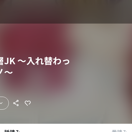
JK ～入れ替わっ
ノ～