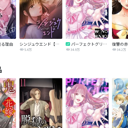
売る理由
シンジュウエンド【タテヨミ】
パーフェクトグリッター
5.4万
34.9万
34.2万
品