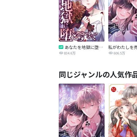
あなたを地獄に堕とすまで
私がわたしを
834.6万
606.5万
同じジャンルの人気作