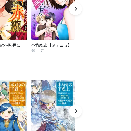
復讐の赤線～恥辱にまみれた少女の運命～【タテヨミ】
不倫家族【タテヨミ】
夫を社会的に抹殺する5つの方法
1.8万
629.5万