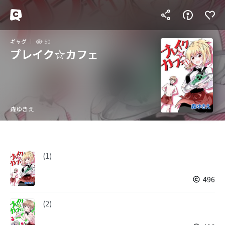
ギャグ
50
ブレイク☆カフェ
森ゆきえ
(1)
496
(2)