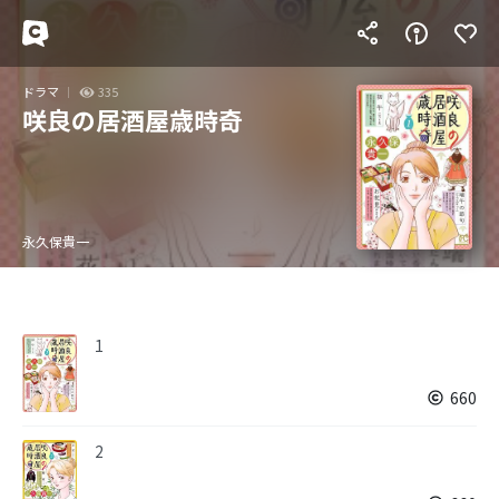
ドラマ
335
咲良の居酒屋歳時奇
永久保貴一
1
660
2