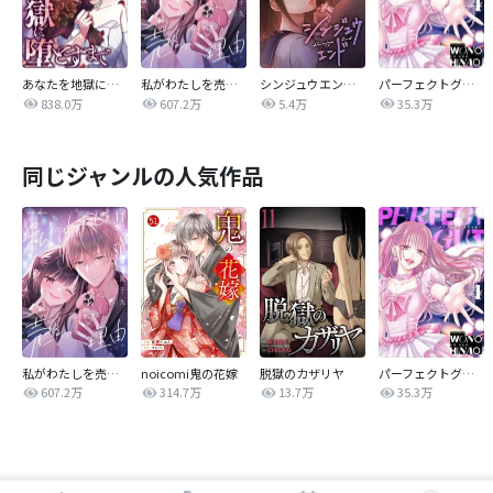
あなたを地獄に堕とすまで
私がわたしを売る理由
シンジュウエンド【タテヨミ】
パーフェクトグリッター
838.0万
607.2万
5.4万
35.3万
同じジャンルの人気作品
私がわたしを売る理由
noicomi鬼の花嫁
脱獄のカザリヤ
パーフェクトグリッター
607.2万
314.7万
13.7万
35.3万