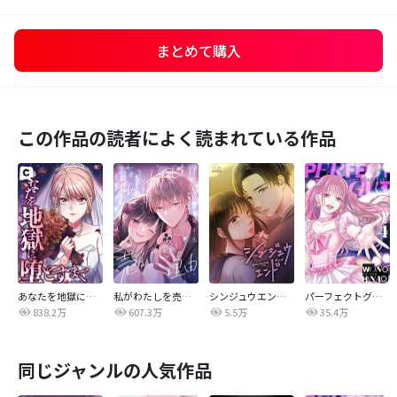
まとめて購入
この作品の読者によく読まれている作品
あなたを地獄に堕とすまで
私がわたしを売る理由
シンジュウエンド【タテヨミ】
パーフェクトグリッター
838.2万
607.3万
5.5万
35.4万
同じジャンルの人気作品