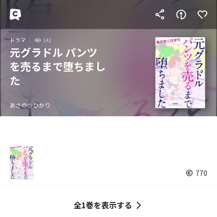
ドラマ
142
元グラドル パンツ
を売るまで堕ちまし
た
あさの☆ひかり
770
全1巻を表示する