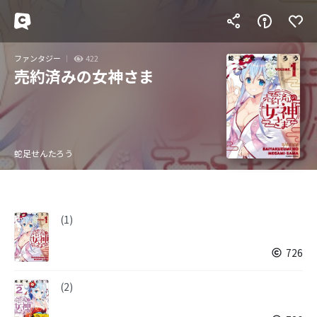
ファンタジー
422
売約済みの女神さま
蛇足せんたろう
(1)
726
(2)