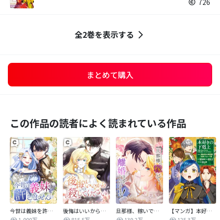
726
全2巻を表示する
まとめて購入
この作品の読者によく読まれている作品
今世は義妹を許しません
後悔はいいから殺してください
旦那様、稼いで離婚させていただきます！
【マンガ】本好きの下剋上 第四部
1,000万
815.5万
139.2万
125.3万