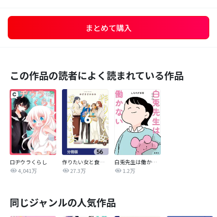
まとめて購入
この作品の読者によく読まれている作品
ロヂウラくらし
作りたい女と食べたい女【分冊版】
白兎先生は働かない【タテヨミ】
4,041万
27.3万
1.2万
同じジャンルの人気作品