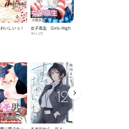
おいしいっ！
女子高生 Girls-High
【タテカラー版】ちっちゃな彼女にせまった結果。
3.5万
1,517万
最強ヒモ男に愛されまして
すきだから、だよ
おとなの初恋【マイクロ】