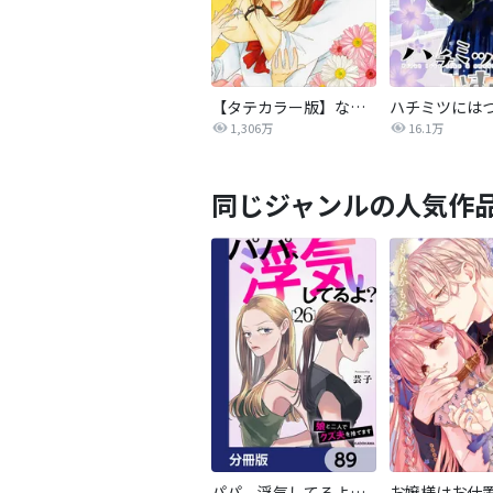
【タテカラー版】なまいきざかり。
ハチミツには
1,306万
16.1万
同じジャンルの人気作
パパ、浮気してるよ？娘と二人でクズ夫を捨てます【分冊版】