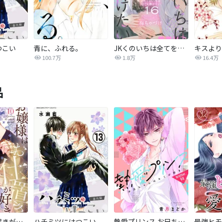
つこい
青に、ふれる。
JKくのいちは全てを捧げたい
キスより
100.7万
1.8万
16.4万
品
お嬢様はお仕置きが好き
ハチミツにはつこい
熱愛プリンス お兄ちゃんはキミが好き