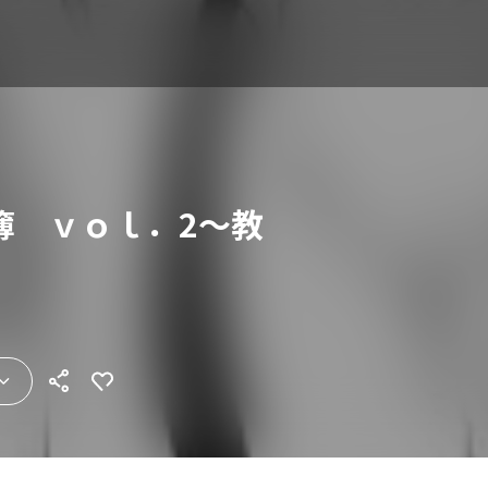
簿 ｖｏｌ．2～教