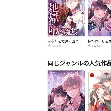
あなたを地獄に堕とすまで
私がわたしを
838.5万
607.5万
同じジャンルの人気作