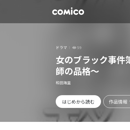
ドラマ
59
女のブラック事件
師の品格～
和田海里
作品情報
はじめから読む