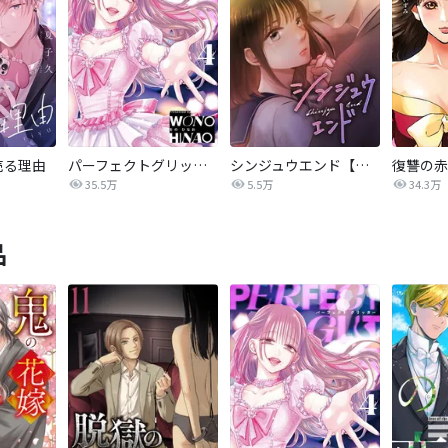
売る理由
パーフェクトグリッター
シンジュウエンド【タテヨミ】
35.5万
5.5万
34.3万
品