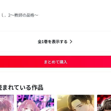
ｌ．2～教師の品格～
全1巻を表示する
まとめて購入
読まれている作品