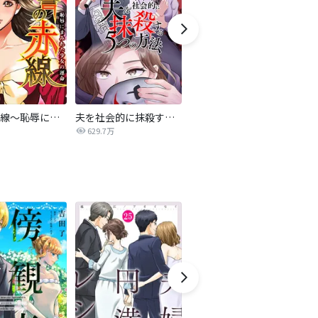
復讐の赤線～恥辱にまみれた少女の運命～【タテヨミ】
夫を社会的に抹殺する5つの方法
不倫家族【タテヨミ】
629.7万
1.9万