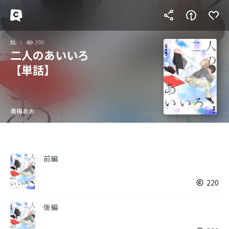
BL
390
二人のあいいろ
【単話】
青梅あお
前編
220
後編