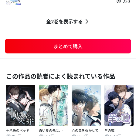
220
全2巻を表示する
まとめて購入
この作品の読者によく読まれている作品
十八歳のベッド
青い夏の先に、【完全版】
心の奥を覗かせて
羊の嘘
30.7万
16.4万
160.7万
164.4万