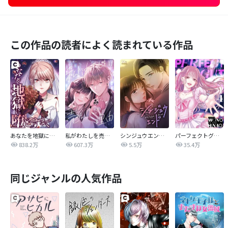
この作品の読者によく読まれている作品
あなたを地獄に堕とすまで
私がわたしを売る理由
シンジュウエンド【タテヨミ】
パーフェクトグリッター
838.2万
607.3万
5.5万
35.4万
同じジャンルの人気作品