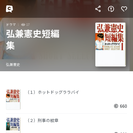
ドラマ
17
弘兼憲史短編
集
弘兼憲史
（１）ホットドッグララバイ
660
（２）刑事の紋章