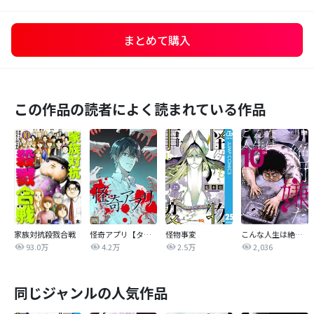
まとめて購入
この作品の読者によく読まれている作品
家族対抗殺戮合戦
怪奇アプリ【タテヨミ】
怪物事変
こんな人生は絶対嫌だ
93.0万
4.2万
2.5万
2,036
同じジャンルの人気作品