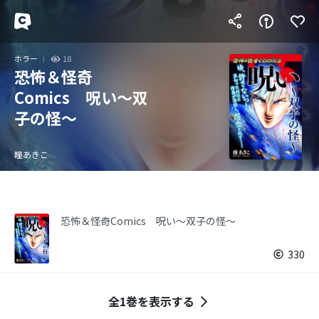
ホラー
18
恐怖＆怪奇
Comics 呪い～双
子の怪～
瞳あきこ
恐怖＆怪奇Comics 呪い～双子の怪～
330
全1巻を表示する