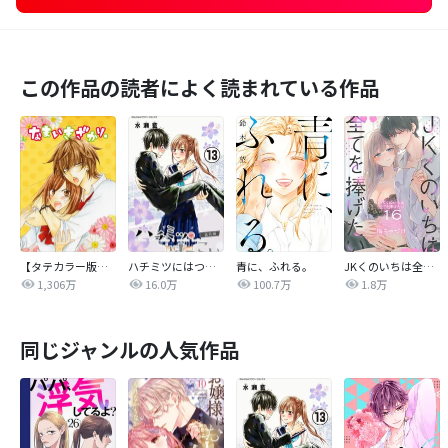
この作品の読者によく読まれている作品
【タテカラー版】なまいきざかり。
ハチミツにはつこい
青に、ふれる。
JKくのいちは全てを捧げたい
1,306万
16.0万
100.7万
1.8万
同じジャンルの人気作品