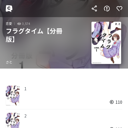
恋愛
3,574
フラグタイム【分冊
版】
さと
1
110
2