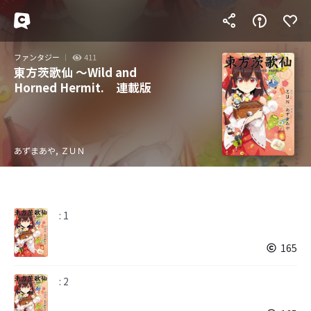
ファンタジー
411
東方茨歌仙 ～Wild and
Horned Hermit. 連載版
あずまあや, ＺＵＮ
: 1
165
: 2