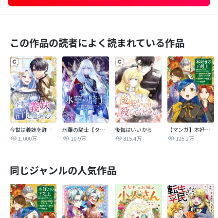
この作品の読者によく読まれている作品
今世は義妹を許しません
氷華の騎士【タテヨミ】
後悔はいいから殺してください
【マンガ】本好きの下剋上 第四部
1,000万
10.9万
815.4万
125.2万
同じジャンルの人気作品