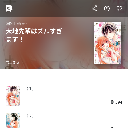
恋愛
942
大地先輩はズルすぎ
ます！
雨玉さき
（１）
594
（２）