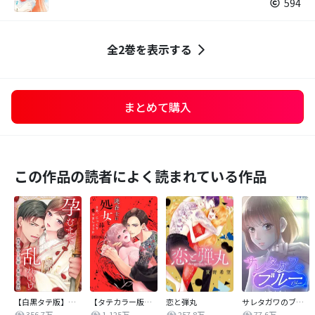
594
全2巻を表示する
まとめて購入
この作品の読者によく読まれている作品
【白黒タテ版】孕むまで乱れいけ～身代わり花嫁と軍服の猛愛
【タテカラー版】漣蒼士に処女を捧ぐ～さあ、じっくり愛でましょうか
恋と弾丸
サレタガワのブルー【タテヨミ】
356.7万
1,125万
257.8万
77.6万