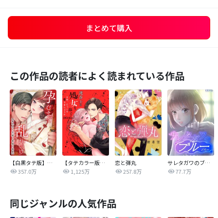
まとめて購入
この作品の読者によく読まれている作品
【白黒タテ版】孕むまで乱れいけ～身代わり花嫁と軍服の猛愛
【タテカラー版】漣蒼士に処女を捧ぐ～さあ、じっくり愛でましょうか
恋と弾丸
サレタガワのブルー【タテヨミ】
357.0万
1,125万
257.8万
77.7万
同じジャンルの人気作品