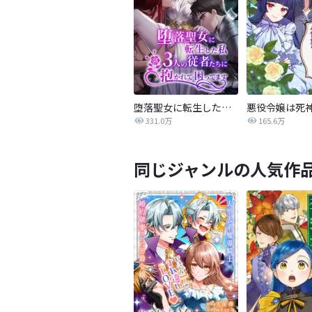
堕落聖女に転生した私、3人の従者たちに抱かれて困ってます
331.0万
165.6万
同じジャンルの人気作