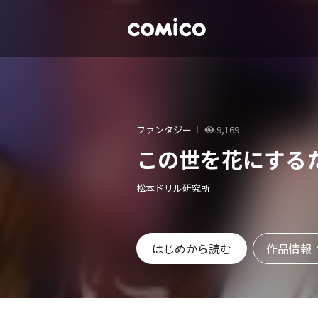
ファンタジー
9,169
この世を花にする
松本ドリル研究所
作品情報
はじめから読む