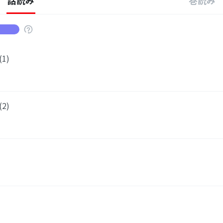
話読み
巻読み
1)
2)