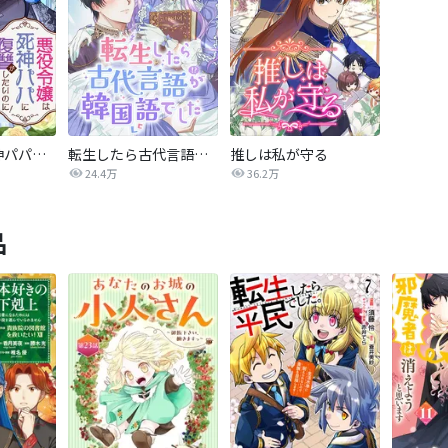
悪役令嬢は死神パパに復讐がしたいのに！ ～人生2周目、パパの心の声が可愛すぎてまさかの愛され物語！？～
転生したら古代言語が韓国語でした
推しは私が守る
24.4万
36.2万
品