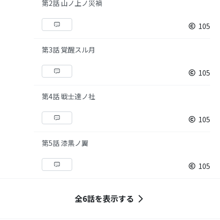
第2話 山ノ上ノ災禍
105
第3話 覚醒スル月
105
第4話 戦士達ノ社
105
第5話 漆黒ノ翼
105
全6話を表示する