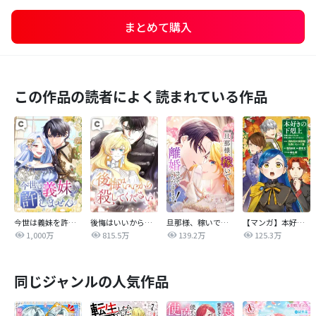
まとめて購入
この作品の読者によく読まれている作品
今世は義妹を許しません
後悔はいいから殺してください
旦那様、稼いで離婚させていただきます！
【マンガ】本好きの下剋上 第四部
1,000万
815.5万
139.2万
125.3万
同じジャンルの人気作品