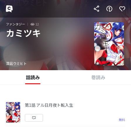
ファンタジー
12
カミツキ
深凪ウミヒト
話読み
巻読み
第1話 アル日月夜ト転入生
無料