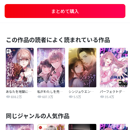
まとめて購入
この作品の読者によく読まれている作品
あなたを地獄に堕とすまで
私がわたしを売る理由
シンジュウエンド【タテヨミ】
パーフェクトグリッター
838.2万
607.3万
5.5万
35.4万
同じジャンルの人気作品