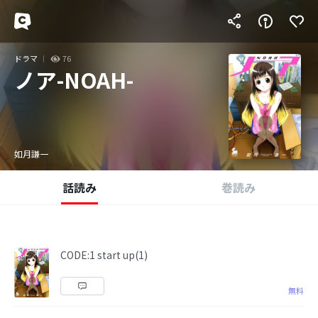
ドラマ
76
ノア-NOAH-
如月謙一
話読み
巻読み
CODE:1 start up(1)
無料