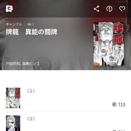
ギャンブル
3
牌龍 異能の闘牌
戸田邦和, 森橋ビンゴ
（１）
713
（２）