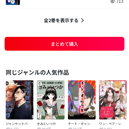
713
全2巻を表示する
まとめて購入
同じジャンルの人気作品
ジャンケットバンク
きみといつか
チート・ギャンブルー謀略博戯ー
ワン・ペア・レディ～天才賭博師アデル～【タテヨミ】
5,772
49.9万
10.7万
4,072