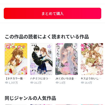
まとめて購入
この作品の読者によく読まれている作品
【タテカラー版】なまいきざかり。
ハチミツにはつこい
JKくのいちは全てを捧げたい
キスよりおいしいっ！
1,307万
16.2万
1.8万
16.4万
同じジャンルの人気作品