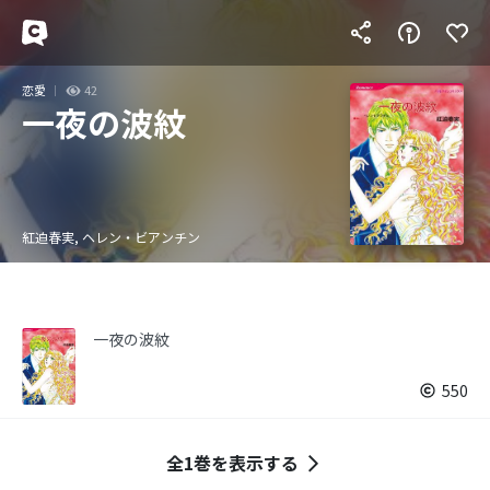
恋愛
42
一夜の波紋
紅迫春実, ヘレン・ビアンチン
一夜の波紋
550
全1巻を表示する