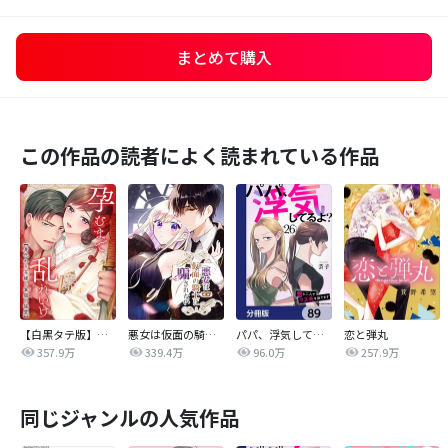
まとめて購入
この作品の読者によく読まれている作品
【白黒タテ版】孕むまで乱れいけ～身代わり花嫁と軍服の猛愛
悪女は仮面の騎士に騙されない
パパ、浮気してるよ？娘と二人でクズ夫を捨てます【分冊版】
恋と弾丸
357.9万
339.4万
96.0万
257.9万
同じジャンルの人気作品