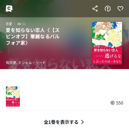
恋愛
51
愛を知らない恋人〈【ス
ピンオフ】華麗なるバル
フォア家〉
有沢遼, ミシェル・リード
550
全1巻を表示する