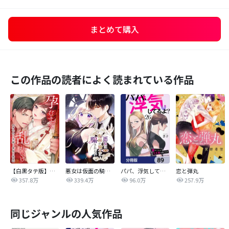
まとめて購入
この作品の読者によく読まれている作品
【白黒タテ版】孕むまで乱れいけ～身代わり花嫁と軍服の猛愛
悪女は仮面の騎士に騙されない
パパ、浮気してるよ？娘と二人でクズ夫を捨てます【分冊版】
恋と弾丸
357.8万
339.4万
96.0万
257.9万
同じジャンルの人気作品