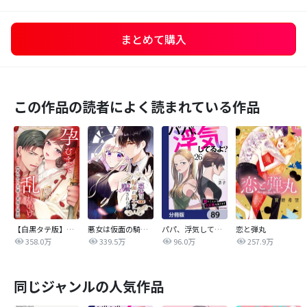
まとめて購入
この作品の読者によく読まれている作品
【白黒タテ版】孕むまで乱れいけ～身代わり花嫁と軍服の猛愛
悪女は仮面の騎士に騙されない
パパ、浮気してるよ？娘と二人でクズ夫を捨てます【分冊版】
恋と弾丸
358.0万
339.5万
96.0万
257.9万
同じジャンルの人気作品