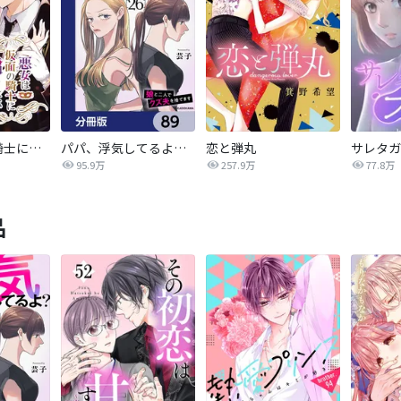
悪女は仮面の騎士に騙されない
パパ、浮気してるよ？娘と二人でクズ夫を捨てます【分冊版】
恋と弾丸
95.9万
257.9万
77.8万
品