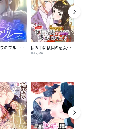
サレタガワのブルー【タテヨミ】
私の中に傾国の悪女がいますが、絶対に国は滅ぼしません！【タテヨミ】
最強ヒモ男に愛されまして
9,699
1.6万