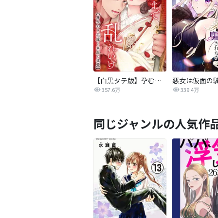
【白黒タテ版】孕むまで乱れいけ～身代わり花嫁と軍服の猛愛
357.6万
339.4万
同じジャンルの人気作