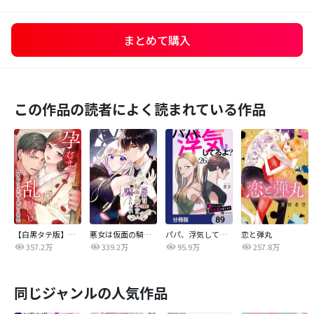
まとめて購入
この作品の読者によく読まれている作品
【白黒タテ版】孕むまで乱れいけ～身代わり花嫁と軍服の猛愛
悪女は仮面の騎士に騙されない
パパ、浮気してるよ？娘と二人でクズ夫を捨てます【分冊版】
恋と弾丸
357.2万
339.2万
95.9万
257.8万
同じジャンルの人気作品