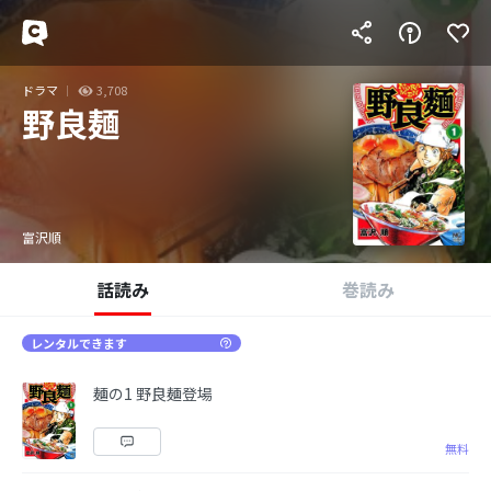
ドラマ
3,708
野良麺
富沢順
話読み
巻読み
レンタルできます
麺の1 野良麺登場
無料