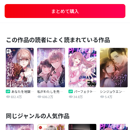
まとめて購入
この作品の読者によく読まれている作品
あなたを地獄に堕とすまで
私がわたしを売る理由
パーフェクトグリッター
シンジュウエンド【タテヨミ】
832.4万
606.2万
34.8万
5.4万
同じジャンルの人気作品