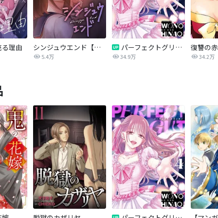
売る理由
シンジュウエンド【タテヨミ】
パーフェクトグリッター
5.4万
34.9万
34.2万
品
花嫁
脱獄のカザリヤ
パーフェクトグリッター