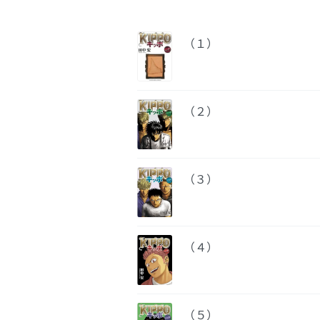
（１）
（２）
（３）
（４）
（５）