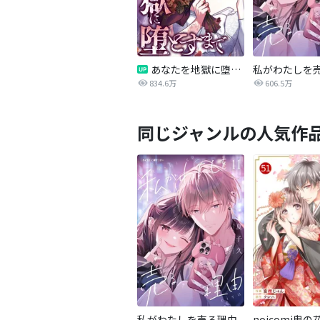
あなたを地獄に堕とすまで
私がわたしを
834.6万
606.5万
同じジャンルの人気作
私がわたしを売る理由
noicomi鬼の