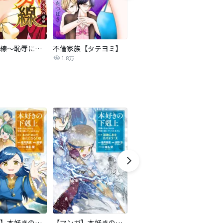
復讐の赤線～恥辱にまみれた少女の運命～【タテヨミ】
不倫家族【タテヨミ】
夫を社会的に抹殺する5つの方法
1.8万
629.5万
【マンガ】本好きの下剋上 第二部
【マンガ】本好きの下剋上 第三部
隣国の王太子が奴隷として売られていたので買ってみました【単話】
天