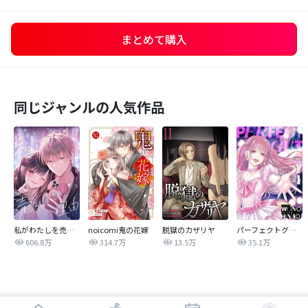
まとめて購入
同じジャンルの人気作品
私がわたしを売る理由
noicomi鬼の花嫁
脱獄のカザリヤ
パーフェクトグリッター
606.8万
314.7万
13.5万
35.1万