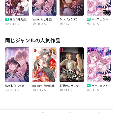
あなたを地獄に堕とすまで
私がわたしを売る理由
シンジュウエンド【タテヨミ】
パーフェクトグリッター
834.3万
606.4万
5.4万
34.9万
同じジャンルの人気作品
私がわたしを売る理由
noicomi鬼の花嫁
脱獄のカザリヤ
パーフェクトグリッター
606.4万
314.7万
13.4万
34.9万