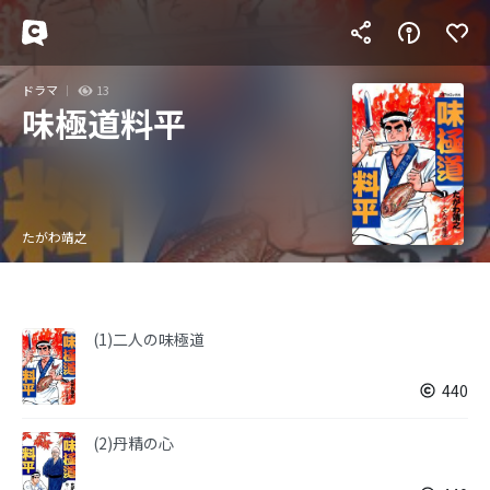
ドラマ
13
味極道料平
たがわ靖之
(1)二人の味極道
440
(2)丹精の心