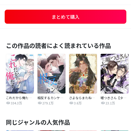
まとめて購入
この作品の読者によく読まれている作品
これだから俺たちは
相反するカンケイ【改訂版】
さよならまたね、僕の王【タテヨミ】
嘘つきさん【タテヨミ】
334.3万
279.1万
3.6万
23.1万
同じジャンルの人気作品