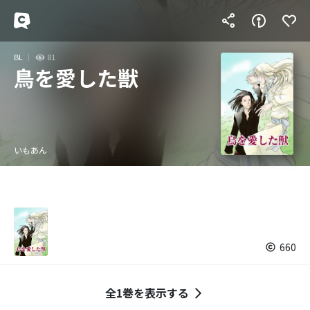
BL
81
鳥を愛した獣
いもあん
660
全1巻を表示する