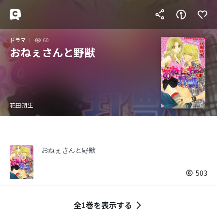
ドラマ
60
おねぇさんと野獣
花田朔生
おねぇさんと野獣
503
全1巻を表示する