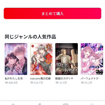
まとめて購入
同じジャンルの人気作品
私がわたしを売る理由
noicomi鬼の花嫁
脱獄のカザリヤ
パーフェクトグリッター
606.8万
314.7万
13.5万
35.1万