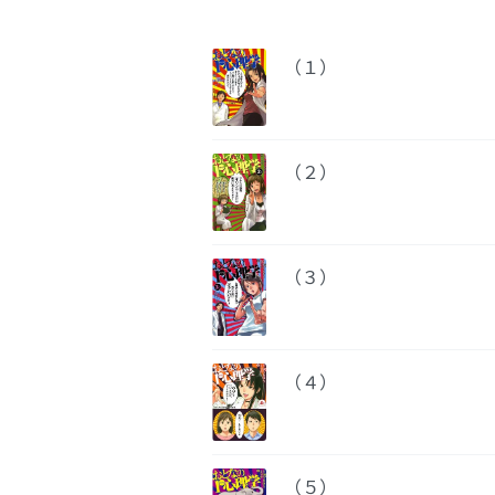
（１）
（２）
（３）
（４）
（５）