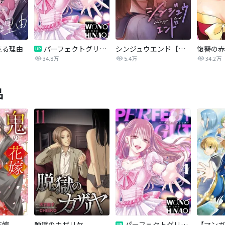
売る理由
パーフェクトグリッター
シンジュウエンド【タテヨミ】
34.8万
5.4万
34.2万
品
花嫁
脱獄のカザリヤ
パーフェクトグリッター