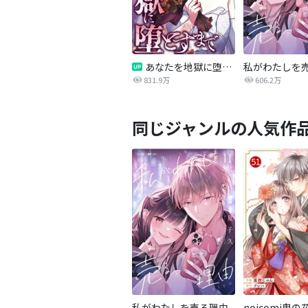
あなたを地獄に堕とすまで
私がわたしを
831.9万
606.2万
同じジャンルの人気作
私がわたしを売る理由
noicomi鬼の