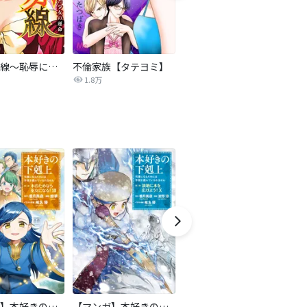
復讐の赤線～恥辱にまみれた少女の運命～【タテヨミ】
不倫家族【タテヨミ】
セフレの品格―プライド―
1.8万
306.3万
【マンガ】本好きの下剋上 第二部
【マンガ】本好きの下剋上 第三部
隣国の王太子が奴隷として売られていたので買ってみました【単話】
天