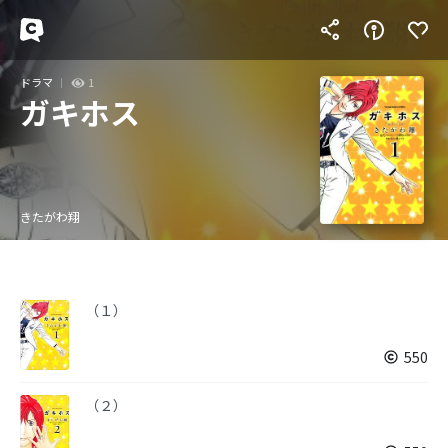
ドラマ
1
ガキホス
きたがわ翔
（１）
550
（２）