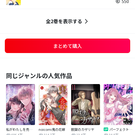
550
全2巻を表示する
まとめて購入
同じジャンルの人気作品
私がわたしを売る理由
noicomi鬼の花嫁
脱獄のカザリヤ
パーフェクトグリッター
606.4万
314.7万
13.4万
34.9万