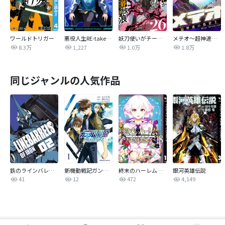
ワールドトリガー
悪役人生RE-take【タテヨミ】
妖刀使いがチートスキルをもって異世界放浪 ～生まれ持ったチートは最強！！～
メテオ～超神速の救世主～【タテヨミ】
8.3万
1,227
1.0万
1.8万
同じジャンルの人気作品
鉄のラインバレル 完全版
新機動戦記ガンダムW 0．5 PREVENTER-7
終末のハーレム ファンタジア セミカラー版
銀河英雄伝説
41
12
472
4,149