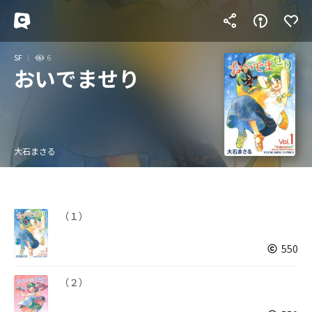
SF
6
おいでませり
大石まさる
（１）
550
（２）