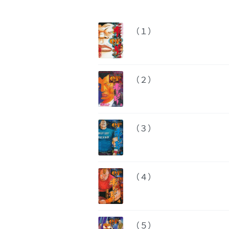
（１）
（２）
（３）
（４）
（５）